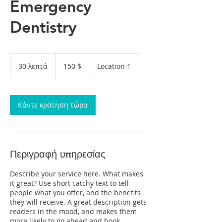
Emergency
Dentistry
150
δολάρια
30 λεπτά
3
150 $
Location 1
ΗΠΑ
0
λ
ε
π
Κάντε κράτηση τώρα
τ
ά
Περιγραφή υπηρεσίας
Describe your service here. What makes
it great? Use short catchy text to tell
people what you offer, and the benefits
they will receive. A great description gets
readers in the mood, and makes them
more likely to go ahead and book.