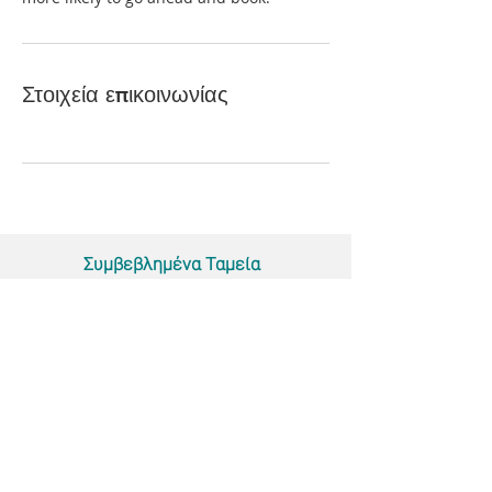
Στοιχεία επικοινωνίας
Συμβεβλημένα Ταμεία
ΕΟΠΥΥ
ΙΝΤΕΡΣΑΛΟΝΙΚΑ
Accesibilty Statement
||
24210 59683
697 2005
591